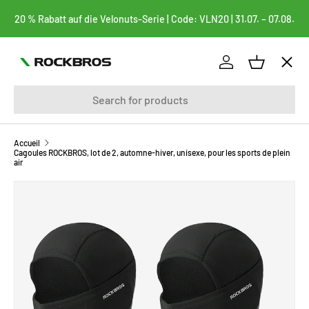
20 % Rabatt auf die Velonuts-Serie | Code: VLN20 | 31.07. – 07.08.
ALLER AU CONTENU
Menu
Se connecter
Panier
Recherche
vélos
FAHRRADTASCHEN
Accueil
Cagoules ROCKBROS, lot de 2, automne-hiver, unisexe, pour les sports de plein
air
BEKLEIDUNG
PASSER AUX INFORMATIONS PRODUITS
FAHRRADTEILE
FAHRRADZUBEHÖR