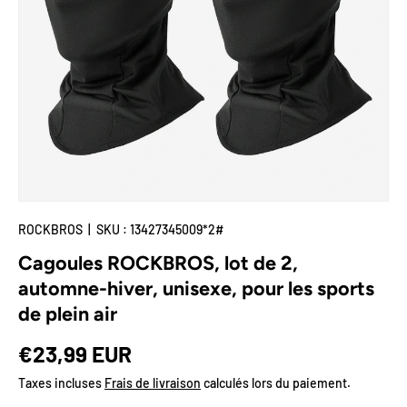
🌟Deal-Zone
Plus
ROCKBROS
|
SKU :
13427345009*2#
Cagoules ROCKBROS, lot de 2,
automne-hiver, unisexe, pour les sports
de plein air
Prix habituel
€23,99 EUR
Taxes incluses
Frais de livraison
calculés lors du paiement.