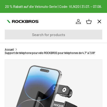
20 % Rabatt auf die Velonuts-Serie | Code: VLN20 | 31.07. – 07.08.
ALLER AU CONTENU
Menu
Se connecter
Panier
Recherche
vélos
FAHRRADTASCHEN
Accueil
Support de téléphone pour vélo ROCKBROS pour téléphones de 4,7" à 7,09"
BEKLEIDUNG
PASSER AUX INFORMATIONS PRODUITS
FAHRRADTEILE
FAHRRADZUBEHÖR