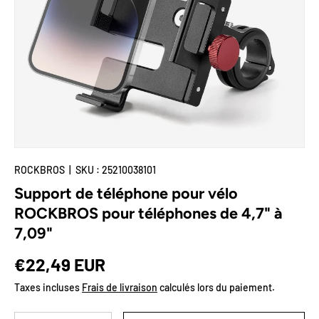
🌟Deal-Zone
Plus
ROCKBROS
|
SKU :
25210038101
Support de téléphone pour vélo
ROCKBROS pour téléphones de 4,7" à
7,09"
Prix habituel
€22,49 EUR
Taxes incluses
Frais de livraison
calculés lors du paiement.