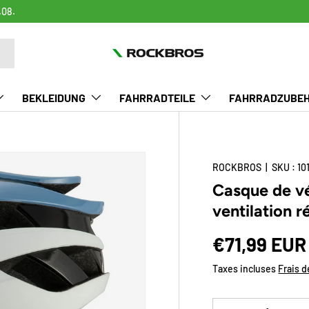
.08.
BEKLEIDUNG
FAHRRADTEILE
FAHRRADZUBE
ROCKBROS
|
SKU :
10
Casque de v
ventilation 
Prix habitu
€71,99 EUR
Taxes incluses
Frais d
Qté