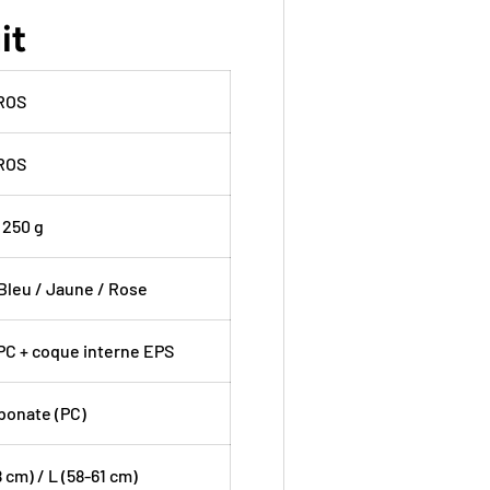
it
ROS
ROS
 250 g
 Bleu / Jaune / Rose
 PC + coque interne EPS
bonate (PC)
 cm) / L (58-61 cm)