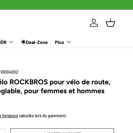
Soldes de N
Se connecter
Panier
HÖR
🌟Deal-Zone
Plus
110004002
élo ROCKBROS pour vélo de route,
réglable, pour femmes et hommes
el
e livraison
calculés lors du paiement.