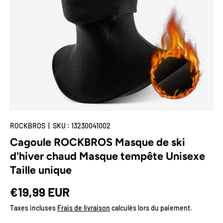
🌟Deal-Zone
Plus
ROCKBROS
|
SKU :
13230041002
Cagoule ROCKBROS Masque de ski
d'hiver chaud Masque tempête Unisexe
Taille unique
Prix habituel
€19,99 EUR
Taxes incluses
Frais de livraison
calculés lors du paiement.