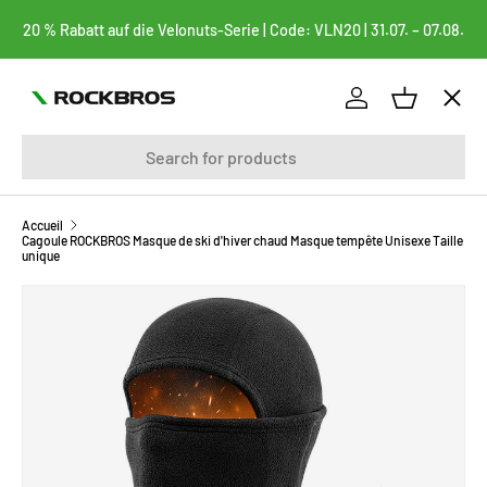
20 % Rabatt auf die Velonuts-Serie | Code: VLN20 | 31.07. – 07.08.
ALLER AU CONTENU
Menu
Se connecter
Panier
Recherche
vélos
FAHRRADTASCHEN
Accueil
Cagoule ROCKBROS Masque de ski d'hiver chaud Masque tempête Unisexe Taille
unique
BEKLEIDUNG
PASSER AUX INFORMATIONS PRODUITS
FAHRRADTEILE
FAHRRADZUBEHÖR