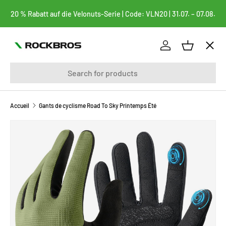
20 % Rabatt auf die Velonuts-Serie | Code: VLN20 | 31.07. – 07.08.
ALLER AU CONTENU
Menu
Se connecter
Panier
Recherche
vélos
FAHRRADTASCHEN
Accueil
Gants de cyclisme Road To Sky Printemps Été
PASSER AUX INFORMATIONS PRODUITS
BEKLEIDUNG
FAHRRADTEILE
FAHRRADZUBEHÖR