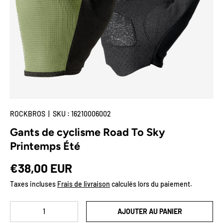
🌟Deal-Zone
Plus
ROCKBROS
|
SKU :
16210006002
Gants de cyclisme Road To Sky
Printemps Été
Prix habituel
€38,00 EUR
Taxes incluses
Frais de livraison
calculés lors du paiement.
Qté
AJOUTER AU PANIER