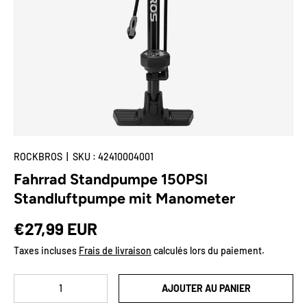
🌟Deal-Zone
Plus
ROCKBROS
|
SKU :
42410004001
Fahrrad Standpumpe 150PSI
Standluftpumpe mit Manometer
Prix habituel
€27,99 EUR
Taxes incluses
Frais de livraison
calculés lors du paiement.
Qté
AJOUTER AU PANIER