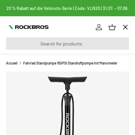
20 % Rabatt auf die Velonuts-Serie | Code: VLN20 | 31.07. – 07.08.
ALLER AU CONTENU
Menu
Se connecter
Panier
Recherche
vélos
FAHRRADTASCHEN
Accueil
Fahrrad Standpumpe 150PSI Standluftpumpe mit Manometer
PASSER AUX INFORMATIONS PRODUITS
BEKLEIDUNG
FAHRRADTEILE
FAHRRADZUBEHÖR