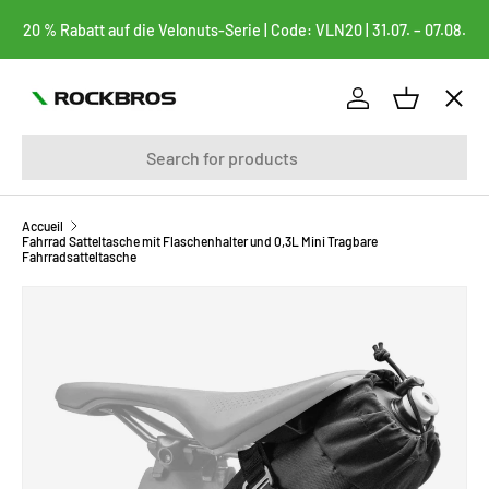
20 % Rabatt auf die Velonuts-Serie | Code: VLN20 | 31.07. – 07.08.
ALLER AU CONTENU
Menu
Se connecter
Panier
Recherche
vélos
FAHRRADTASCHEN
Accueil
Fahrrad Satteltasche mit Flaschenhalter und 0,3L Mini Tragbare
Fahrradsatteltasche
BEKLEIDUNG
PASSER AUX INFORMATIONS PRODUITS
FAHRRADTEILE
FAHRRADZUBEHÖR