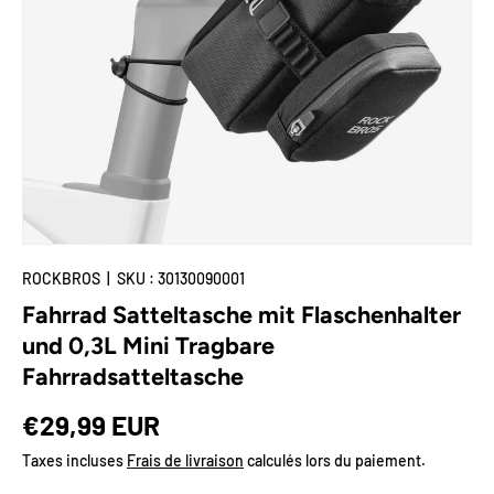
🌟Deal-Zone
Plus
ROCKBROS
|
SKU :
30130090001
Fahrrad Satteltasche mit Flaschenhalter
und 0,3L Mini Tragbare
Fahrradsatteltasche
Prix habituel
€29,99 EUR
Taxes incluses
Frais de livraison
calculés lors du paiement.