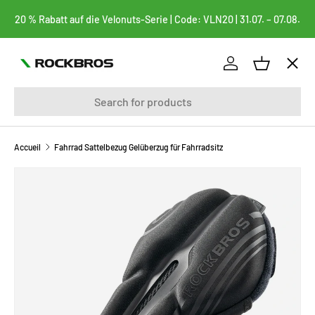
20 % Rabatt auf die Velonuts-Serie | Code: VLN20 | 31.07. – 07.08.
ALLER AU CONTENU
Menu
Se connecter
Panier
Recherche
vélos
FAHRRADTASCHEN
Accueil
Fahrrad Sattelbezug Gelüberzug für Fahrradsitz
PASSER AUX INFORMATIONS PRODUITS
BEKLEIDUNG
FAHRRADTEILE
FAHRRADZUBEHÖR