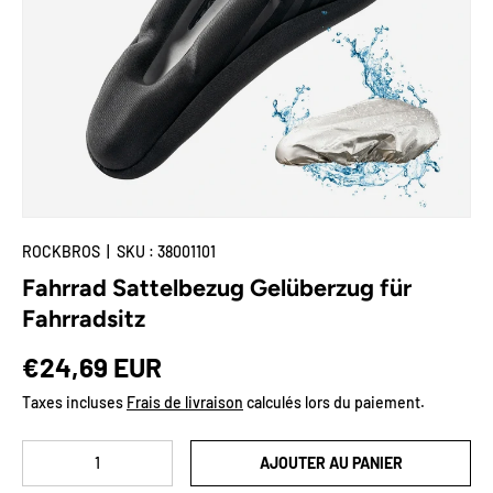
🌟Deal-Zone
Plus
ROCKBROS
|
SKU :
38001101
Fahrrad Sattelbezug Gelüberzug für
Fahrradsitz
Prix habituel
€24,69 EUR
Taxes incluses
Frais de livraison
calculés lors du paiement.
Qté
AJOUTER AU PANIER