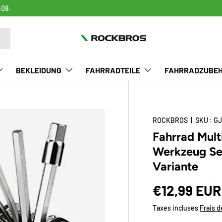
.08.
BEKLEIDUNG
FAHRRADTEILE
FAHRRADZUBE
ROCKBROS
|
SKU :
GJ
Fahrrad Mult
Werkzeug Set
Variante
Prix habitu
€12,99 EUR
Taxes incluses
Frais d