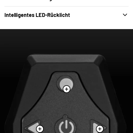
17 strategische Lüftungsöffnungen leiten kühle Luft hinein und
Intelligentes LED-Rücklicht
ziehen Hitze ab. Für einen kühlen Kopf und perfekten Komfort
selbst bei intensiven Fahrten.
360° Sichtbarkeit für maximale Sicherheit im Straßenverkehr.
Das dynamische LED-Rücklicht sorgt mit auffälligen Lichtmodi
und integrierter Blinkfunktion dafür, dass Sie von
nachfolgenden Fahrzeugen jederzeit sofort wahrgenommen
werden.