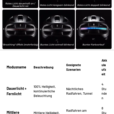
Akk
Geeignete
ula
Modusname
Beschreibung
Szenarien
ufz
eit
4
100% Helligkeit,
Dauerlicht +
Nächtliches
Stu
kontinuierliche
Radfahren, Tunnel
nde
Fernlicht
Beleuchtung
n
8
Radfahren am
Mittlere
Mittlere Helligkeit,
Stu