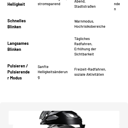
Abend,
stromsparend
nde
Helligkeit
Stadtstraßen
n
Schnelles
Warnmodus,
Hochrisikobereiche
Blinken
Tägliches
Langsames
Radfahren,
Erhöhung der
Blinken
Sichtbarkeit
Pulsieren /
Sanfte
Freizeit-Radfahren,
Pulsierende
Helligkeitsänderun
soziale Aktivitäten
g
r Modus