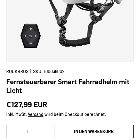
🌟Deal-Zone
Mehr
ROCKBROS
|
SKU:
100036002
Fernsteuerbarer Smart Fahrradhelm mit
Licht
Normaler Preis
€127,99 EUR
inkl. MwSt.
Versand
wird beim Checkout berechnet.
Anzahl
IN DEN WARENKORB